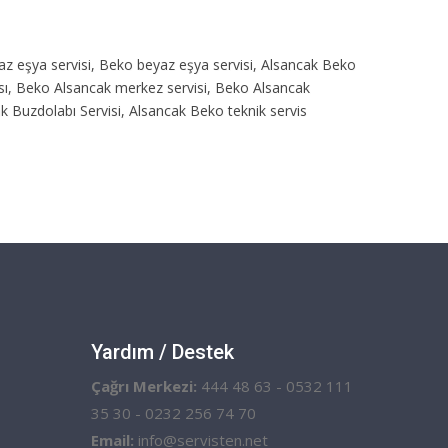
yaz eşya servisi, Beko beyaz eşya servisi, Alsancak Beko
ası, Beko Alsancak merkez servisi, Beko Alsancak
k Buzdolabı Servisi, Alsancak Beko teknik servis
Yardım / Destek
Çağrı Merkezi:
444 48 63 - 0532 111
35 30 - 0232 256 74 70
Email:
info@servisten.net