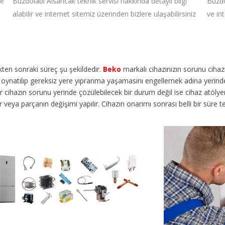
ve
Buzdolabı Alsancak teknik servisi hakkında detaylı bilgi
Buzdo
alabilir ve internet sitemiz üzerinden bizlere ulaşabilirsiniz
ve in
dikten sonraki süreç şu şekildedir.
Beko
markalı cihazınızın sorunu cih
en oynatılıp gereksiz yere yıpranma yaşamasını engellemek adına yerinde
ihazın sorunu yerinde çözülebilecek bir durum değil ise cihaz atölyemize
lir veya parçanın değişimi yapılır. Cihazın onarımı sonrası belli bir süre