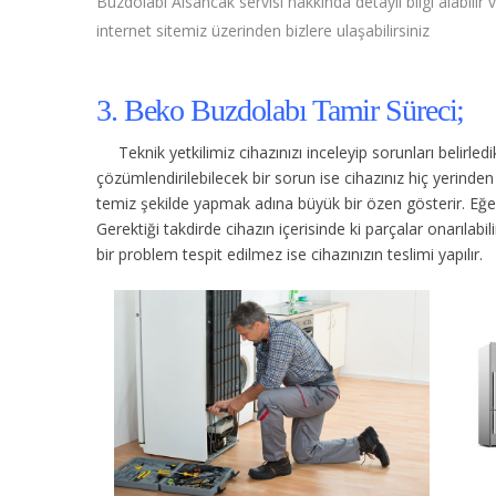
Buzdolabı Alsancak servisi hakkında detaylı bilgi alabilir 
internet sitemiz üzerinden bizlere ulaşabilirsiniz
3. Beko Buzdolabı Tamir Süreci;
Teknik yetkilimiz cihazınızı inceleyip sorunları belirle
çözümlendirilebilecek bir sorun ise cihazınız hiç yerind
temiz şekilde yapmak adına büyük bir özen gösterir. Eğer c
Gerektiği takdirde cihazın içerisinde ki parçalar onarılabi
bir problem tespit edilmez ise cihazınızın teslimi yapılır.