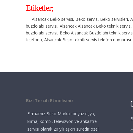
Etiketler;
Alsancak Beko servisi, Beko servis, Beko servisleri, 
buzdolabı servisi, Alsancak Alsancak Beko teknik servis
buzdolabı servisi, Beko Alsancak Buzdolabı teknik servi
telefonu, Alsancak Beko teknik servis telefon numarası
Bizi Tercih Etmelisiniz
Firmamız Beko Markalı beyaz eşya,
B
klima, kombi, televizyon ve ankastre
servisi olarak 20 yılı aşkın süredir özel
Ç