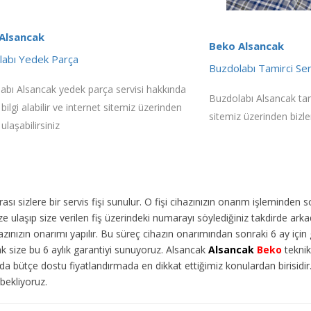
Alsancak
Beko Alsancak
labı Yedek Parça
Buzdolabı Tamirci Ser
abı Alsancak yedek parça servisi hakkında
Buzdolabı Alsancak tamir
 bilgi alabilir ve internet sitemiz üzerinden
sitemiz üzerinden bizler
 ulaşabilirsiniz
ı sizlere bir servis fişi sunulur. O fişi cihazınızın onarım işleminden 
 ulaşıp size verilen fiş üzerindeki numarayı söylediğiniz takdirde arka
ınızın onarımı yapılır. Bu süreç cihazın onarımından sonraki 6 ay için g
ak size bu 6 aylık garantiyi sunuyoruz. Alsancak
Alsancak
Beko
teknik 
da bütçe dostu fiyatlandırmada en dikkat ettiğimiz konulardan birisidi
 bekliyoruz.