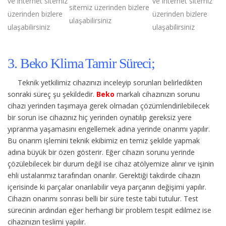
ve internet sitemiz
ve internet sitemiz
sitemiz üzerinden bizlere
üzerinden bizlere
üzerinden bizlere
ulaşabilirsiniz
ulaşabilirsiniz
ulaşabilirsiniz
3. Beko Klima Tamir Süreci;
Teknik yetkilimiz cihazınızı inceleyip sorunları belirledikten
sonraki süreç şu şekildedir.
Beko
markalı cihazınızın sorunu
cihazı yerinden taşımaya gerek olmadan çözümlendirilebilecek
bir sorun ise cihazınız hiç yerinden oynatılıp gereksiz yere
yıpranma yaşamasını engellemek adına yerinde onarımı yapılır.
Bu onarım işlemini teknik ekibimiz en temiz şekilde yapmak
adına büyük bir özen gösterir. Eğer cihazın sorunu yerinde
çözülebilecek bir durum değil ise cihaz atölyemize alınır ve işinin
ehli ustalarımız tarafından onarılır. Gerektiği takdirde cihazın
içerisinde ki parçalar onarılabilir veya parçanın değişimi yapılır.
Cihazın onarımı sonrası belli bir süre teste tabi tutulur. Test
sürecinin ardından eğer herhangi bir problem tespit edilmez ise
cihazınızın teslimi yapılır.