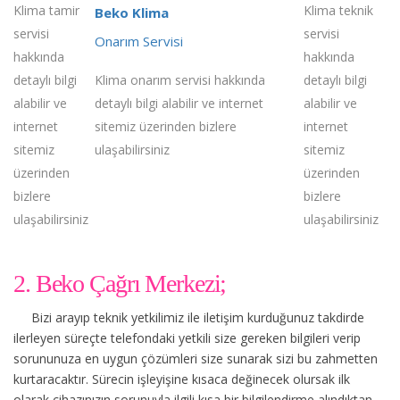
Klima tamir
Klima teknik
Beko Klima
servisi
servisi
Onarım Servisi
hakkında
hakkında
detaylı bilgi
Klima onarım servisi hakkında
detaylı bilgi
alabilir ve
detaylı bilgi alabilir ve internet
alabilir ve
internet
sitemiz üzerinden bizlere
internet
sitemiz
ulaşabilirsiniz
sitemiz
üzerinden
üzerinden
bizlere
bizlere
ulaşabilirsiniz
ulaşabilirsiniz
2. Beko Çağrı Merkezi;
Bizi arayıp teknik yetkilimiz ile iletişim kurduğunuz takdirde
ilerleyen süreçte telefondaki yetkili size gereken bilgileri verip
sorununuza en uygun çözümleri size sunarak sizi bu zahmetten
kurtaracaktır. Sürecin işleyişine kısaca değinecek olursak ilk
olarak cihazınızın sorunuyla ilgili kısa bir bilgilendirme alındıktan