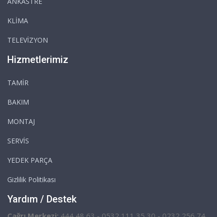
ANKASTRE
KLİMA
TELEVİZYON
Hizmetlerimiz
TAMİR
BAKIM
MONTAJ
SERVİS
YEDEK PARÇA
Gizlilik Politikası
Yardım / Destek
Çağrı Merkezi:
444 48 63 - 0532 111 35 30 - 0232 256 74