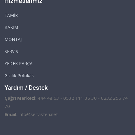
Hizmetlerimiz
TAMİR
BAKIM
MONTAJ
SERVİS
YEDEK PARÇA
Gizlilik Politikası
Yardım / Destek
Çağrı Merkezi:
444 48 63 - 0532 111 35 30 - 0232 256 74
70
Email:
info@servisten.net