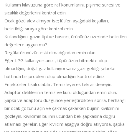
Kullanım kılavuzuna göre raf konumlarını, pişirme süresi ve
sıcaklık değerlerini kontrol edin.
Ocak gözü alev almıyor ise; lütfen aşağıdaki koşulları,
belirtildiği sıraya göre kontrol edin.
Kullandığınız gazın tipi ve basıncı, ürününüz üzerinde belirtilen
değerlere uygun mu?
Regülatörünüzün eski olmadığından emin olun.
Eğer LPG kullanıyorsanız , tüpünüzün bitmekte olup
olmadığını, doğal gaz kullanıyorsanız gazı geldiği şebeke
hattında bir problem olup olmadığını kontrol ediniz.
Enjektörler tıkalı olabilir. Temizleyerek tekrar deneyin.
Adaptör deliklerinin temiz ve kuru olduğundan emin olun.
Şapka ve adaptörü düzgünce yerleştirdikten sonra, herhangi
bir ocak gözünü açın ve çakmak çakarken bujinin kıvılcımını
gözleyin. Kıvılcımın bujinin ucundan bek şapkasına doğru
atlaması gerekir. Eğer kıvılcım aşağıya doğru atlıyorsa, şapka
ve adaptör düzgün şekilde yerleştirilmemiş olabilir, eğer