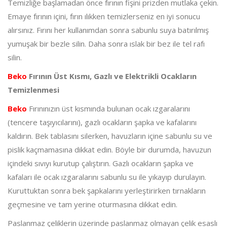
Temizliğe başlamadan önce fırının fişini prizden mutlaka çekin.
Emaye fırının içini, fırın ılıkken temizlerseniz en iyi sonucu
alırsınız. Fırını her kullanımdan sonra sabunlu suya batırılmış
yumuşak bir bezle silin. Daha sonra ıslak bir bez ile tel rafı
silin.
Beko
Fırının Üst Kısmı, Gazlı ve Elektrikli Ocakların
Temizlenmesi
Beko
Fırınınızın üst kısmında bulunan ocak ızgaralarını
(tencere taşıyıcılarını), gazlı ocakların şapka ve kafalarını
kaldırın. Bek tablasını silerken, havuzların içine sabunlu su ve
pislik kaçmamasına dikkat edin. Böyle bir durumda, havuzun
içindeki sıvıyı kurutup çalıştırın. Gazlı ocakların şapka ve
kafaları ile ocak ızgaralarını sabunlu su ile yıkayıp durulayın.
Kuruttuktan sonra bek şapkalarını yerleştirirken tırnakların
geçmesine ve tam yerine oturmasına dikkat edin.
Paslanmaz çeliklerin üzerinde paslanmaz olmayan çelik esaslı