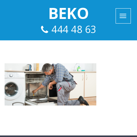
BEKO
444 48 63