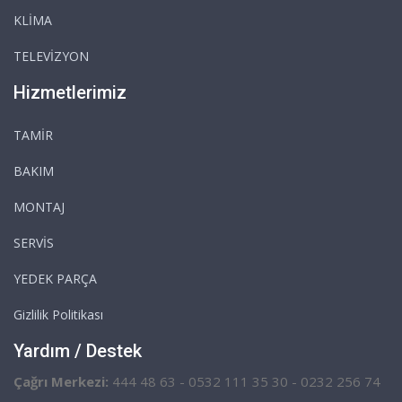
KLİMA
TELEVİZYON
Hizmetlerimiz
TAMİR
BAKIM
MONTAJ
SERVİS
YEDEK PARÇA
Gizlilik Politikası
Yardım / Destek
Çağrı Merkezi:
444 48 63 - 0532 111 35 30 - 0232 256 74