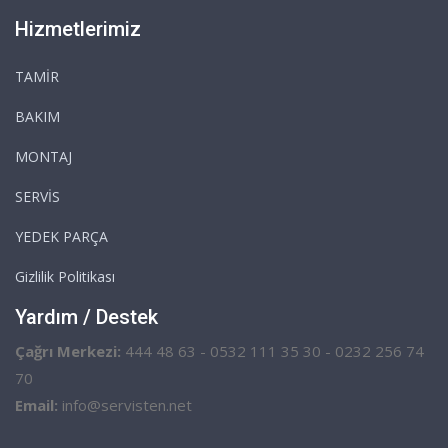
Hizmetlerimiz
TAMİR
BAKIM
MONTAJ
SERVİS
YEDEK PARÇA
Gizlilik Politikası
Yardım / Destek
Çağrı Merkezi:
444 48 63 - 0532 111 35 30 - 0232 256 74
70
Email:
info@servisten.net