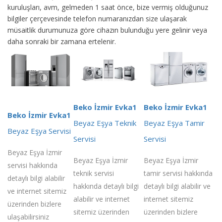
kuruluşları, avm, gelmeden 1 saat önce, bize vermiş olduğunuz
bilgiler çerçevesinde telefon numaranızdan size ulaşarak
müsaitlik durumunuza göre cihazın bulunduğu yere gelinir veya
daha sonraki bir zamana ertelenir.
Beko İzmir Evka1
Beko İzmir Evka1
Beko İzmir Evka1
Beyaz Eşya Teknik
Beyaz Eşya Tamir
Beyaz Eşya Servisi
Servisi
Servisi
Beyaz Eşya İzmir
Beyaz Eşya İzmir
Beyaz Eşya İzmir
servisi hakkında
teknik servisi
tamir servisi hakkında
detaylı bilgi alabilir
hakkında detaylı bilgi
detaylı bilgi alabilir ve
ve internet sitemiz
alabilir ve internet
internet sitemiz
üzerinden bizlere
sitemiz üzerinden
üzerinden bizlere
ulaşabilirsiniz