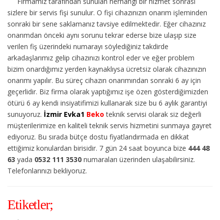
Firmamız tarafından sunulan herhangi bir hizmet sonrası
sizlere bir servis fişi sunulur. O fişi cihazınızın onarım işleminden
sonraki bir sene saklamanız tavsiye edilmektedir. Eğer cihazınız
onarımdan önceki aynı sorunu tekrar ederse bize ulaşıp size
verilen fiş üzerindeki numarayı söylediğiniz takdirde
arkadaşlarımız gelip cihazınızı kontrol eder ve eğer problem
bizim onardığımız yerden kaynaklıysa ücretsiz olarak cihazınızın
onarımı yapılır. Bu süreç cihazın onarımından sonraki 6 ay için
geçerlidir. Biz firma olarak yaptığımız işe özen gösterdiğimizden
ötürü 6 ay kendi insiyatifimizi kullanarak size bu 6 aylık garantiyi
sunuyoruz.
İzmir Evka1
Beko
teknik servisi olarak siz değerli
müşterilerimize en kaliteli teknik servis hizmetini sunmaya gayret
ediyoruz. Bu sırada bütçe dostu fiyatlandırmada en dikkat
ettiğimiz konulardan birisidir. 7 gün 24 saat boyunca bize
444 48
63
yada
0532 111 3530
numaraları üzerinden ulaşabilirsiniz.
Telefonlarınızı bekliyoruz.
Etiketler;