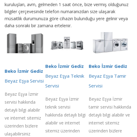
kuruluşları, avm, gelmeden 1 saat önce, bize vermiş olduğunuz
bilgiler çerçevesinde telefon numaranızdan size ulaşarak
müsaitlik durumunuza göre cihazın bulunduğu yere gelinir veya
daha sonraki bir zamana ertelenir.
Beko İzmir Gediz
Beko İzmir Gediz
Beko İzmir Gediz
Beyaz Eşya Teknik
Beyaz Eşya Tamir
Beyaz Eşya Servisi
Servisi
Servisi
Beyaz Eşya İzmir
Beyaz Eşya İzmir
Beyaz Eşya İzmir
servisi hakkında
teknik servisi
tamir servisi hakkında
detaylı bilgi alabilir
hakkında detaylı bilgi
detaylı bilgi alabilir ve
ve internet sitemiz
alabilir ve internet
internet sitemiz
üzerinden bizlere
sitemiz üzerinden
üzerinden bizlere
ulaşabilirsiniz