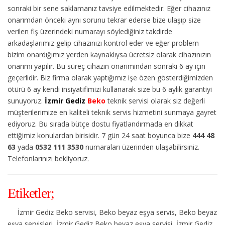
sonraki bir sene saklamanız tavsiye edilmektedir. Eğer cihazınız
onarımdan önceki aynı sorunu tekrar ederse bize ulaşıp size
verilen fiş üzerindeki numarayı söylediğiniz takdirde
arkadaşlarımız gelip cihazınızı kontrol eder ve eğer problem
bizim onardığımız yerden kaynaklıysa ücretsiz olarak cihazınızın
onarımı yapılır. Bu süreç cihazın onarımından sonraki 6 ay için
geçerlidir. Biz firma olarak yaptığımız işe özen gösterdiğimizden
ötürü 6 ay kendi insiyatifimizi kullanarak size bu 6 aylık garantiyi
sunuyoruz.
İzmir Gediz
Beko
teknik servisi olarak siz değerli
müşterilerimize en kaliteli teknik servis hizmetini sunmaya gayret
ediyoruz. Bu sırada bütçe dostu fiyatlandırmada en dikkat
ettiğimiz konulardan birisidir. 7 gün 24 saat boyunca bize
444 48
63
yada
0532 111 3530
numaraları üzerinden ulaşabilirsiniz.
Telefonlarınızı bekliyoruz.
Etiketler;
İzmir Gediz Beko servisi, Beko beyaz eşya servis, Beko beyaz
eşya servisleri, İzmir Gediz Beko beyaz eşya servisi, İzmir Gediz