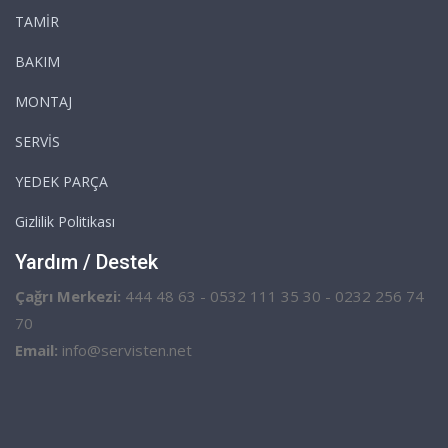
TAMİR
BAKIM
MONTAJ
SERVİS
YEDEK PARÇA
Gizlilik Politikası
Yardım / Destek
Çağrı Merkezi:
444 48 63 - 0532 111 35 30 - 0232 256 74
70
Email:
info@servisten.net