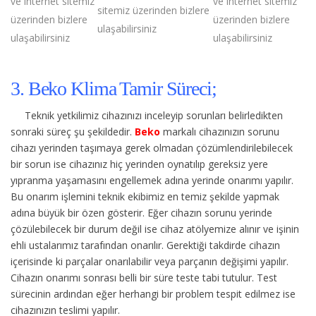
ve internet sitemiz
ve internet sitemiz
sitemiz üzerinden bizlere
üzerinden bizlere
üzerinden bizlere
ulaşabilirsiniz
ulaşabilirsiniz
ulaşabilirsiniz
3. Beko Klima Tamir Süreci;
Teknik yetkilimiz cihazınızı inceleyip sorunları belirledikten
sonraki süreç şu şekildedir.
Beko
markalı cihazınızın sorunu
cihazı yerinden taşımaya gerek olmadan çözümlendirilebilecek
bir sorun ise cihazınız hiç yerinden oynatılıp gereksiz yere
yıpranma yaşamasını engellemek adına yerinde onarımı yapılır.
Bu onarım işlemini teknik ekibimiz en temiz şekilde yapmak
adına büyük bir özen gösterir. Eğer cihazın sorunu yerinde
çözülebilecek bir durum değil ise cihaz atölyemize alınır ve işinin
ehli ustalarımız tarafından onarılır. Gerektiği takdirde cihazın
içerisinde ki parçalar onarılabilir veya parçanın değişimi yapılır.
Cihazın onarımı sonrası belli bir süre teste tabi tutulur. Test
sürecinin ardından eğer herhangi bir problem tespit edilmez ise
cihazınızın teslimi yapılır.