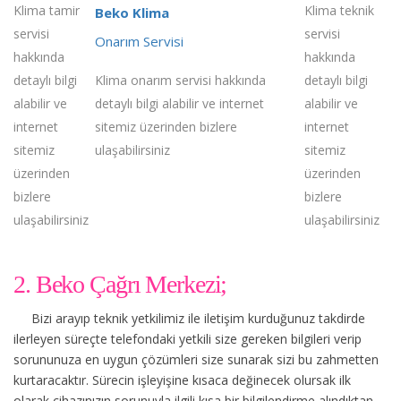
Klima tamir
Klima teknik
Beko Klima
servisi
servisi
Onarım Servisi
hakkında
hakkında
detaylı bilgi
Klima onarım servisi hakkında
detaylı bilgi
alabilir ve
detaylı bilgi alabilir ve internet
alabilir ve
internet
sitemiz üzerinden bizlere
internet
sitemiz
ulaşabilirsiniz
sitemiz
üzerinden
üzerinden
bizlere
bizlere
ulaşabilirsiniz
ulaşabilirsiniz
2. Beko Çağrı Merkezi;
Bizi arayıp teknik yetkilimiz ile iletişim kurduğunuz takdirde
ilerleyen süreçte telefondaki yetkili size gereken bilgileri verip
sorununuza en uygun çözümleri size sunarak sizi bu zahmetten
kurtaracaktır. Sürecin işleyişine kısaca değinecek olursak ilk
olarak cihazınızın sorunuyla ilgili kısa bir bilgilendirme alındıktan