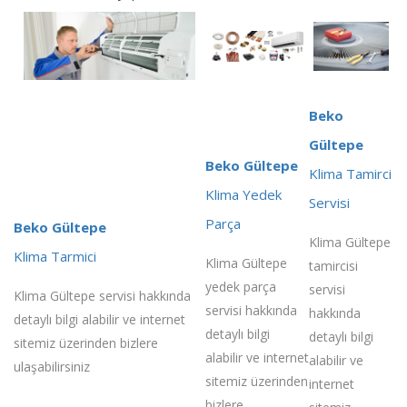
Beko
Gültepe
Beko Gültepe
Klima Tamirci
Klima Yedek
Servisi
Parça
Beko Gültepe
Klima Gültepe
Klima Tarmici
Klima Gültepe
tamircisi
yedek parça
servisi
Klima Gültepe servisi hakkında
servisi hakkında
hakkında
detaylı bilgi alabilir ve internet
detaylı bilgi
detaylı bilgi
sitemiz üzerinden bizlere
alabilir ve internet
alabilir ve
ulaşabilirsiniz
sitemiz üzerinden
internet
bizlere