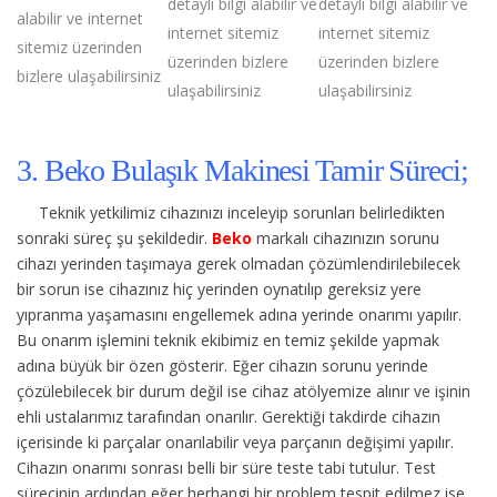
detaylı bilgi alabilir ve
detaylı bilgi alabilir ve
alabilir ve internet
internet sitemiz
internet sitemiz
sitemiz üzerinden
üzerinden bizlere
üzerinden bizlere
bizlere ulaşabilirsiniz
ulaşabilirsiniz
ulaşabilirsiniz
3. Beko Bulaşık Makinesi Tamir Süreci;
Teknik yetkilimiz cihazınızı inceleyip sorunları belirledikten
sonraki süreç şu şekildedir.
Beko
markalı cihazınızın sorunu
cihazı yerinden taşımaya gerek olmadan çözümlendirilebilecek
bir sorun ise cihazınız hiç yerinden oynatılıp gereksiz yere
yıpranma yaşamasını engellemek adına yerinde onarımı yapılır.
Bu onarım işlemini teknik ekibimiz en temiz şekilde yapmak
adına büyük bir özen gösterir. Eğer cihazın sorunu yerinde
çözülebilecek bir durum değil ise cihaz atölyemize alınır ve işinin
ehli ustalarımız tarafından onarılır. Gerektiği takdirde cihazın
içerisinde ki parçalar onarılabilir veya parçanın değişimi yapılır.
Cihazın onarımı sonrası belli bir süre teste tabi tutulur. Test
sürecinin ardından eğer herhangi bir problem tespit edilmez ise