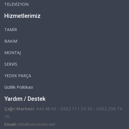
TELEVİZYON
Hizmetlerimiz
TAMİR
BAKIM
MONTAJ
SERVİS
YEDEK PARÇA
Gizlilik Politikası
Yardım / Destek
Çağrı Merkezi:
444 48 63 - 0532 111 35 30 - 0232 256 74
70
Email:
info@servisten.net