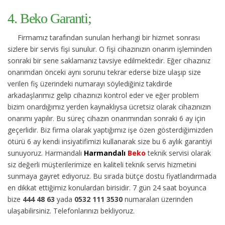
4. Beko Garanti;
Firmamız tarafından sunulan herhangi bir hizmet sonrası
sizlere bir servis fişi sunulur. O fişi cihazınızın onarım işleminden
sonraki bir sene saklamanız tavsiye edilmektedir. Eğer cihazınız
onarımdan önceki aynı sorunu tekrar ederse bize ulaşıp size
verilen fiş üzerindeki numarayı söylediğiniz takdirde
arkadaşlarımız gelip cihazınızı kontrol eder ve eğer problem
bizim onardığımız yerden kaynaklıysa ücretsiz olarak cihazınızın
onarımı yapılır. Bu süreç cihazın onarımından sonraki 6 ay için
geçerlidir. Biz firma olarak yaptığımız işe özen gösterdiğimizden
ötürü 6 ay kendi insiyatifimizi kullanarak size bu 6 aylık garantiyi
sunuyoruz. Harmandalı
Harmandalı
Beko
teknik servisi olarak
siz değerli müşterilerimize en kaliteli teknik servis hizmetini
sunmaya gayret ediyoruz. Bu sırada bütçe dostu fiyatlandırmada
en dikkat ettiğimiz konulardan birisidir. 7 gün 24 saat boyunca
bize
444 48 63
yada
0532 111 3530
numaraları üzerinden
ulaşabilirsiniz. Telefonlarınızı bekliyoruz.