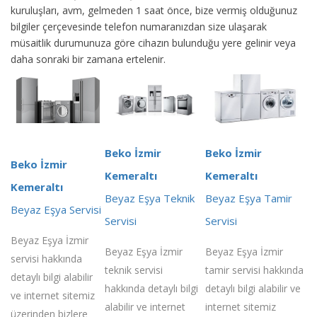
kuruluşları, avm, gelmeden 1 saat önce, bize vermiş olduğunuz
bilgiler çerçevesinde telefon numaranızdan size ulaşarak
müsaitlik durumunuza göre cihazın bulunduğu yere gelinir veya
daha sonraki bir zamana ertelenir.
Beko İzmir
Beko İzmir
Beko İzmir
Kemeraltı
Kemeraltı
Kemeraltı
Beyaz Eşya Teknik
Beyaz Eşya Tamir
Beyaz Eşya Servisi
Servisi
Servisi
Beyaz Eşya İzmir
Beyaz Eşya İzmir
Beyaz Eşya İzmir
servisi hakkında
teknik servisi
tamir servisi hakkında
detaylı bilgi alabilir
hakkında detaylı bilgi
detaylı bilgi alabilir ve
ve internet sitemiz
alabilir ve internet
internet sitemiz
üzerinden bizlere