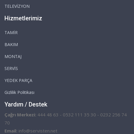
TELEVİZYON
Hizmetlerimiz
TAMİR
BAKIM
MONTAJ
SERVİS
YEDEK PARÇA
Gizlilik Politikası
Yardım / Destek
Çağrı Merkezi:
444 48 63 - 0532 111 35 30 - 0232 256 74
70
Email:
info@servisten.net