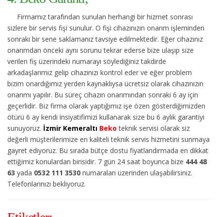
Firmamız tarafından sunulan herhangi bir hizmet sonrası
sizlere bir servis fişi sunulur. O fişi cihazınızın onarım işleminden
sonraki bir sene saklamanız tavsiye edilmektedir. Eğer cihazınız
onarımdan önceki aynı sorunu tekrar ederse bize ulaşıp size
verilen fiş üzerindeki numarayı söylediğiniz takdirde
arkadaşlarımız gelip cihazınızı kontrol eder ve eğer problem
bizim onardığımız yerden kaynaklıysa ücretsiz olarak cihazınızın
onarımı yapılır. Bu süreç cihazın onarımından sonraki 6 ay için
geçerlidir. Biz firma olarak yaptığımız işe özen gösterdiğimizden
ötürü 6 ay kendi insiyatifimizi kullanarak size bu 6 aylık garantiyi
sunuyoruz.
İzmir Kemeraltı
Beko
teknik servisi olarak siz
değerli müşterilerimize en kaliteli teknik servis hizmetini sunmaya
gayret ediyoruz. Bu sırada bütçe dostu fiyatlandırmada en dikkat
ettiğimiz konulardan birisidir. 7 gün 24 saat boyunca bize
444 48
63
yada
0532 111 3530
numaraları üzerinden ulaşabilirsiniz.
Telefonlarınızı bekliyoruz.