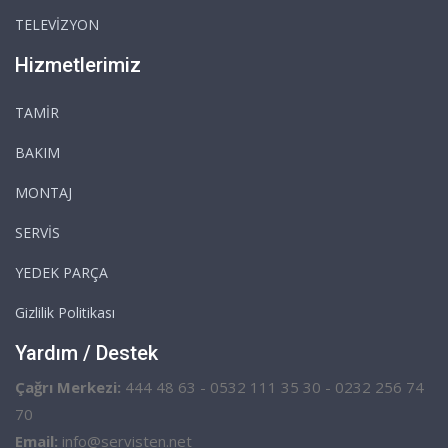
TELEVİZYON
Hizmetlerimiz
TAMİR
BAKIM
MONTAJ
SERVİS
YEDEK PARÇA
Gizlilik Politikası
Yardım / Destek
Çağrı Merkezi:
444 48 63 - 0532 111 35 30 - 0232 256 74
70
Email:
info@servisten.net