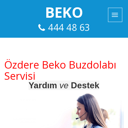
BEKO
444 48 63
Özdere Beko Buzdolabı
Servisi
Yardım
ve
Destek