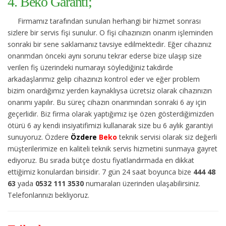
4. Beko Garanti;
Firmamız tarafından sunulan herhangi bir hizmet sonrası
sizlere bir servis fişi sunulur. O fişi cihazınızın onarım işleminden
sonraki bir sene saklamanız tavsiye edilmektedir. Eğer cihazınız
onarımdan önceki aynı sorunu tekrar ederse bize ulaşıp size
verilen fiş üzerindeki numarayı söylediğiniz takdirde
arkadaşlarımız gelip cihazınızı kontrol eder ve eğer problem
bizim onardığımız yerden kaynaklıysa ücretsiz olarak cihazınızın
onarımı yapılır. Bu süreç cihazın onarımından sonraki 6 ay için
geçerlidir. Biz firma olarak yaptığımız işe özen gösterdiğimizden
ötürü 6 ay kendi insiyatifimizi kullanarak size bu 6 aylık garantiyi
sunuyoruz. Özdere
Özdere
Beko
teknik servisi olarak siz değerli
müşterilerimize en kaliteli teknik servis hizmetini sunmaya gayret
ediyoruz. Bu sırada bütçe dostu fiyatlandırmada en dikkat
ettiğimiz konulardan birisidir. 7 gün 24 saat boyunca bize
444 48
63
yada
0532 111 3530
numaraları üzerinden ulaşabilirsiniz.
Telefonlarınızı bekliyoruz.