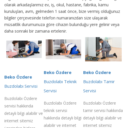
olarak arkadaşlarımız ev, iş, okul, hastane, fabrika, kamu
kuruluşları, avm, gelmeden 1 saat önce, bize vermiş olduğunuz
bilgiler çerçevesinde telefon numaranızdan size ulaşarak
müsaitlik durumunuza göre cihazın bulunduğu yere gelinir veya
daha sonraki bir zamana ertelenir.
Beko Özdere
Beko Özdere
Beko Özdere
Buzdolabı Teknik
Buzdolabı Tamir
Buzdolabı Servisi
Servisi
Servisi
Buzdolabı Özdere
Buzdolabı Özdere
Buzdolabı Özdere
servisi hakkında
teknik servisi
tamir servisi hakkında
detaylı bilgi alabilir ve
hakkında detaylı bilgi
detaylı bilgi alabilir ve
internet sitemiz
alabilir ve internet
internet sitemiz