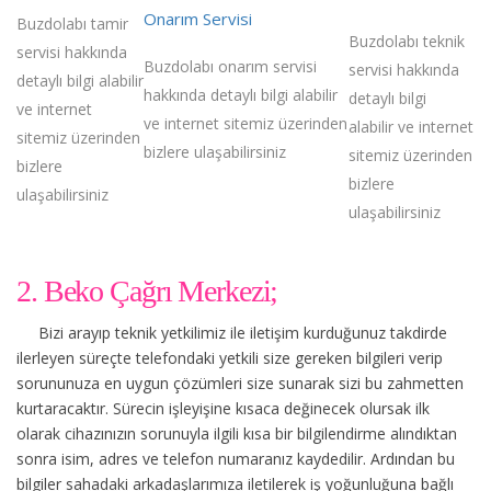
Onarım Servisi
Buzdolabı tamir
Buzdolabı teknik
servisi hakkında
Buzdolabı onarım servisi
servisi hakkında
detaylı bilgi alabilir
hakkında detaylı bilgi alabilir
detaylı bilgi
ve internet
ve internet sitemiz üzerinden
alabilir ve internet
sitemiz üzerinden
bizlere ulaşabilirsiniz
sitemiz üzerinden
bizlere
bizlere
ulaşabilirsiniz
ulaşabilirsiniz
2. Beko Çağrı Merkezi;
Bizi arayıp teknik yetkilimiz ile iletişim kurduğunuz takdirde
ilerleyen süreçte telefondaki yetkili size gereken bilgileri verip
sorununuza en uygun çözümleri size sunarak sizi bu zahmetten
kurtaracaktır. Sürecin işleyişine kısaca değinecek olursak ilk
olarak cihazınızın sorunuyla ilgili kısa bir bilgilendirme alındıktan
sonra isim, adres ve telefon numaranız kaydedilir. Ardından bu
bilgiler sahadaki arkadaşlarımıza iletilerek iş yoğunluğuna bağlı