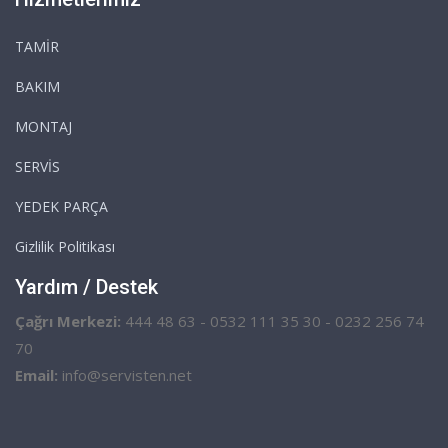
TAMİR
BAKIM
MONTAJ
SERVİS
YEDEK PARÇA
Gizlilik Politikası
Yardım / Destek
Çağrı Merkezi:
444 48 63 - 0532 111 35 30 - 0232 256 74
70
Email:
info@servisten.net