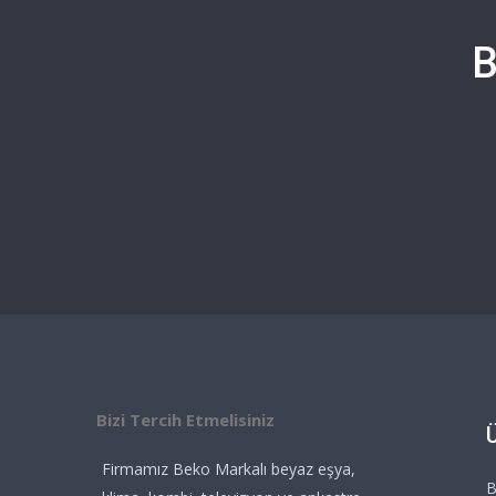
B
Bizi Tercih Etmelisiniz
Firmamız Beko Markalı beyaz eşya,
B