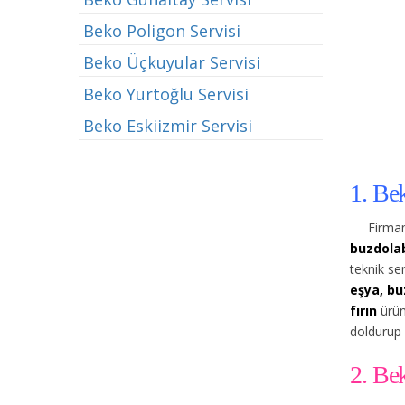
Beko Poligon Servisi
Beko Üçkuyular Servisi
Beko Yurtoğlu Servisi
Beko Eskiizmir Servisi
1. Be
Firmam
buzdolab
teknik se
eşya, bu
fırın
ürün
doldurup 
2. Be