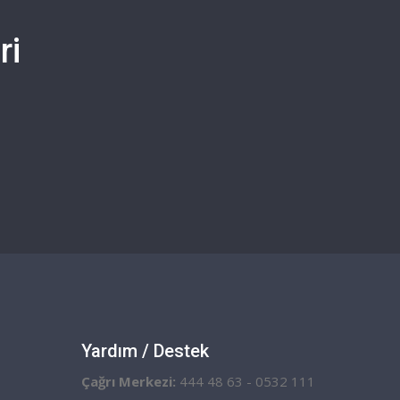
ri
i
Yardım / Destek
Çağrı Merkezi:
444 48 63 - 0532 111