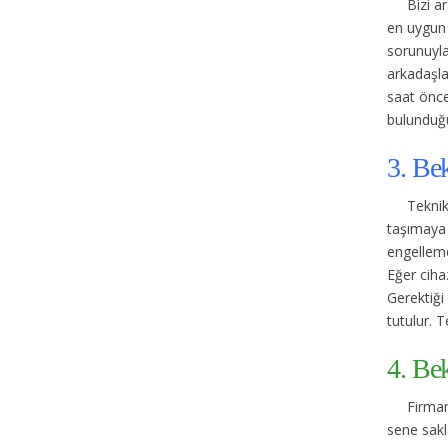
Bizi a
en uygun 
sorunuyla 
arkadaşla
saat önce
bulunduğu
3. Be
Teknik
taşımaya 
engelleme
Eğer cihaz
Gerektiği 
tutulur. T
4. Be
Firmam
sene sakl