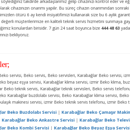
söylediğiniz takdirde arkadaşlarımız gelip cihazınızı kontrol eder ve 
olarak cihazınızın onarımı yapılır. Bu süreç cihazın onarımından sonraki 
imizden ötürü 6 ay kendi insiyatifimizi kullanarak size bu 6 aylık garan
z değerli müşterilerimize en kaliteli teknik servis hizmetini sunmaya g
tiğimiz konulardan birisidir. 7 gün 24 saat boyunca bize
444 48 63
yad
ınızı bekliyoruz.
ler;
Beko servisi, Beko servis, Beko servisleri, Karabağlar Beko servisi, iz
Beko beyaz eşya servisi, Karabağlar klima servisi, izmir Beko klima, buzd
r Beko teknik servis, Karabağlar teknik servisleri, Beko servis tele
Beko Karabağlar buzdolabı servisi, Beko Karabağlar klima servisi, Beko 
ulaşık makinesi servisi, izmir Beko teknik servis telefonu, izmir Beko 
lar Beko Buzdolabı Servisi
|
Karabağlar Beko Çamaşır Makine
|
Karabağlar Beko Ankastre Servisi
|
Karabağlar Beko Televi
lar Beko Kombi Servisi
|
Karabağlar Beko Beyaz Eşya Servis