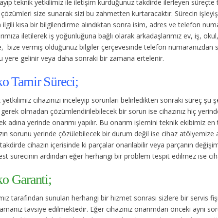
rayıp teknik yetkilimiz ile iletişim kurduğunuz takdirde ilerleyen süreçte
çözümleri size sunarak sizi bu zahmetten kurtaracaktır. Sürecin işleyişi
ilgili kısa bir bilgilendirme alındıktan sonra isim, adres ve telefon num
rımıza iletilerek iş yoğunluğuna bağlı olarak arkadaşlarımız ev, iş, ok
, bize vermiş olduğunuz bilgiler çerçevesinde telefon numaranızdan 
 yere gelinir veya daha sonraki bir zamana ertelenir.
ko Tamir Süreci;
 yetkilimiz cihazınızı inceleyip sorunları belirledikten sonraki süreç şu ş
gerek olmadan çözümlendirilebilecek bir sorun ise cihazınız hiç yerin
k adına yerinde onarımı yapılır. Bu onarım işlemini teknik ekibimiz en
ın sorunu yerinde çözülebilecek bir durum değil ise cihaz atölyemize alın
takdirde cihazın içerisinde ki parçalar onarılabilir veya parçanın değişimi
est sürecinin ardından eğer herhangi bir problem tespit edilmez ise cihaz
ko Garanti;
ız tarafından sunulan herhangi bir hizmet sonrası sizlere bir servis fişi
amanız tavsiye edilmektedir. Eğer cihazınız onarımdan önceki aynı sorun