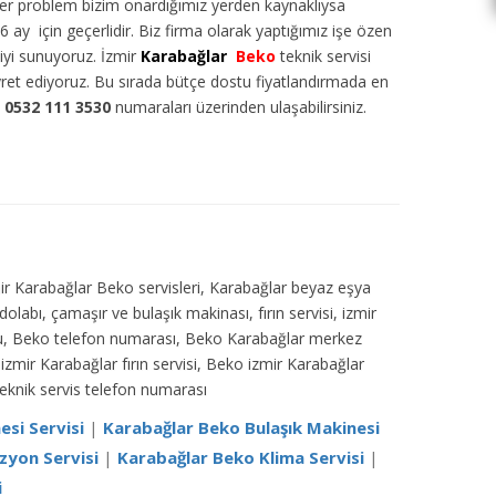
eğer problem bizim onardığımız yerden kaynaklıysa
6 ay için geçerlidir. Biz firma olarak yaptığımız işe özen
tiyi sunuyoruz. İzmir
Karabağlar
Beko
teknik servisi
ayret ediyoruz. Bu sırada bütçe dostu fiyatlandırmada en
a
0532 111 3530
numaraları üzerinden ulaşabilirsiniz.
mir Karabağlar Beko servisleri, Karabağlar beyaz eşya
olabı, çamaşır ve bulaşık makinası, fırın servisi, izmir
fonu, Beko telefon numarası, Beko Karabağlar merkez
izmir Karabağlar fırın servisi, Beko izmir Karabağlar
teknik servis telefon numarası
si Servisi
|
Karabağlar Beko Bulaşık Makinesi
zyon Servisi
|
Karabağlar Beko Klima Servisi
|
i