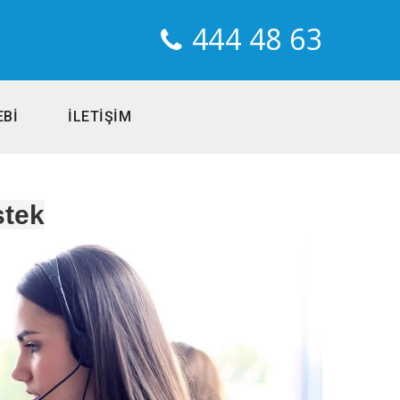
444 48 63
EBİ
İLETİŞİM
tek