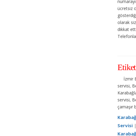
numarayı 
ücretsiz 
gösterdiğ
olarak si
dikkat et
Telefonlar
Etiket
İzmir 
servisi, 
Karabağla
servisi, 
çamaşır b
Karabağ
Servisi
Karabağ