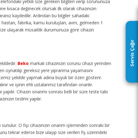
 telefondaki yetkili size gereken bilgileri verip sorununuza
ne kısaca değinecek olursak ilk olarak cihazınızın
aranız kaydedilir. Ardından bu bilgiler sahadaki
ul, hastan, fabrika, kamu kuruluşları, avm, gelmeden 1
size ulaşarak müsaitlik durumunuza göre cihazın
Servis Çağır
ekildedir.
Beko
markalı cihazınızın sorunu cihazı yerinden
den oynatılıp gereksiz yere yıpranma yaşamasını
 temiz şekilde yapmak adına büyük bir özen gösterir.
ır ve işinin ehli ustalarımız tarafından onarılır.
 yapılır. Cihazın onarımı sonrası belli bir süre teste tabi
ınızın teslimi yapılır.
 sunulur. O fişi cihazınızın onarım işleminden sonraki bir
u tekrar ederse bize ulaşıp size verilen fiş üzerindeki