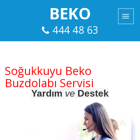
BEKO
444 48 63
Soğukkuyu Beko
Buzdolabı Servisi
Yardım
ve
Destek