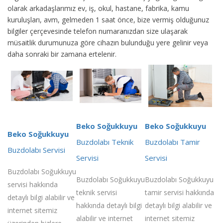
olarak arkadaşlarımız ev, iş, okul, hastane, fabrika, kamu
kuruluşları, avm, gelmeden 1 saat önce, bize vermiş olduğunuz
bilgiler çerçevesinde telefon numaranızdan size ulaşarak
müsaitlik durumunuza göre cihazın bulunduğu yere gelinir veya
daha sonraki bir zamana ertelenir.
Beko Soğukkuyu
Beko Soğukkuyu
Beko Soğukkuyu
Buzdolabı Teknik
Buzdolabı Tamir
Buzdolabı Servisi
Servisi
Servisi
Buzdolabı Soğukkuyu
Buzdolabı Soğukkuyu
Buzdolabı Soğukkuyu
servisi hakkında
teknik servisi
tamir servisi hakkında
detaylı bilgi alabilir ve
hakkında detaylı bilgi
detaylı bilgi alabilir ve
internet sitemiz
alabilir ve internet
internet sitemiz