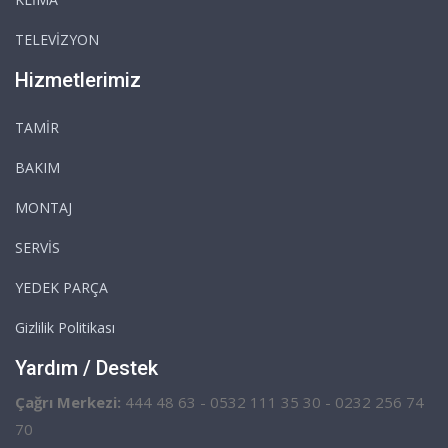
TELEVİZYON
Hizmetlerimiz
TAMİR
BAKIM
MONTAJ
SERVİS
YEDEK PARÇA
Gizlilik Politikası
Yardım / Destek
Çağrı Merkezi:
444 48 63 - 0532 111 35 30 - 0232 256 74
70