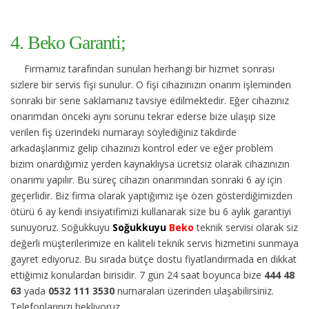
4. Beko Garanti;
Firmamız tarafından sunulan herhangi bir hizmet sonrası
sizlere bir servis fişi sunulur. O fişi cihazınızın onarım işleminden
sonraki bir sene saklamanız tavsiye edilmektedir. Eğer cihazınız
onarımdan önceki aynı sorunu tekrar ederse bize ulaşıp size
verilen fiş üzerindeki numarayı söylediğiniz takdirde
arkadaşlarımız gelip cihazınızı kontrol eder ve eğer problem
bizim onardığımız yerden kaynaklıysa ücretsiz olarak cihazınızın
onarımı yapılır. Bu süreç cihazın onarımından sonraki 6 ay için
geçerlidir. Biz firma olarak yaptığımız işe özen gösterdiğimizden
ötürü 6 ay kendi insiyatifimizi kullanarak size bu 6 aylık garantiyi
sunuyoruz. Soğukkuyu
Soğukkuyu
Beko
teknik servisi olarak siz
değerli müşterilerimize en kaliteli teknik servis hizmetini sunmaya
gayret ediyoruz. Bu sırada bütçe dostu fiyatlandırmada en dikkat
ettiğimiz konulardan birisidir. 7 gün 24 saat boyunca bize
444 48
63
yada
0532 111 3530
numaraları üzerinden ulaşabilirsiniz.
Telefonlarınızı bekliyoruz.