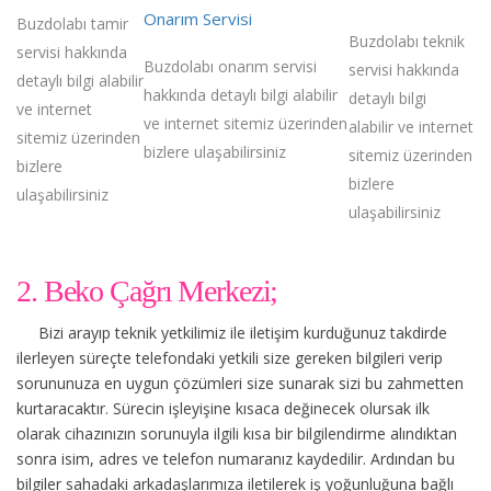
Onarım Servisi
Buzdolabı tamir
Buzdolabı teknik
servisi hakkında
Buzdolabı onarım servisi
servisi hakkında
detaylı bilgi alabilir
hakkında detaylı bilgi alabilir
detaylı bilgi
ve internet
ve internet sitemiz üzerinden
alabilir ve internet
sitemiz üzerinden
bizlere ulaşabilirsiniz
sitemiz üzerinden
bizlere
bizlere
ulaşabilirsiniz
ulaşabilirsiniz
2. Beko Çağrı Merkezi;
Bizi arayıp teknik yetkilimiz ile iletişim kurduğunuz takdirde
ilerleyen süreçte telefondaki yetkili size gereken bilgileri verip
sorununuza en uygun çözümleri size sunarak sizi bu zahmetten
kurtaracaktır. Sürecin işleyişine kısaca değinecek olursak ilk
olarak cihazınızın sorunuyla ilgili kısa bir bilgilendirme alındıktan
sonra isim, adres ve telefon numaranız kaydedilir. Ardından bu
bilgiler sahadaki arkadaşlarımıza iletilerek iş yoğunluğuna bağlı