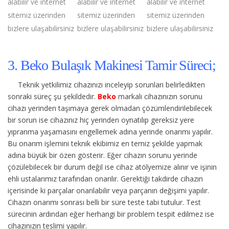
alabilir ve internet
alabilir ve internet
alabilir ve internet
sitemiz üzerinden
sitemiz üzerinden
sitemiz üzerinden
bizlere ulaşabilirsiniz
bizlere ulaşabilirsiniz
bizlere ulaşabilirsiniz
3. Beko Bulaşık Makinesi Tamir Süreci;
Teknik yetkilimiz cihazınızı inceleyip sorunları belirledikten
sonraki süreç şu şekildedir.
Beko
markalı cihazınızın sorunu
cihazı yerinden taşımaya gerek olmadan çözümlendirilebilecek
bir sorun ise cihazınız hiç yerinden oynatılıp gereksiz yere
yıpranma yaşamasını engellemek adına yerinde onarımı yapılır.
Bu onarım işlemini teknik ekibimiz en temiz şekilde yapmak
adına büyük bir özen gösterir. Eğer cihazın sorunu yerinde
çözülebilecek bir durum değil ise cihaz atölyemize alınır ve işinin
ehli ustalarımız tarafından onarılır. Gerektiği takdirde cihazın
içerisinde ki parçalar onarılabilir veya parçanın değişimi yapılır.
Cihazın onarımı sonrası belli bir süre teste tabi tutulur. Test
sürecinin ardından eğer herhangi bir problem tespit edilmez ise
cihazınızın teslimi yapılır.