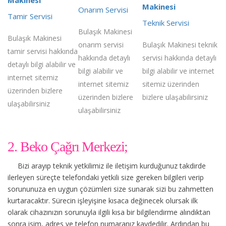
Makinesi
Onarım Servisi
Tamir Servisi
Teknik Servisi
Bulaşık Makinesi
Bulaşık Makinesi
onarım servisi
Bulaşık Makinesi teknik
tamir servisi hakkında
hakkında detaylı
servisi hakkında detaylı
detaylı bilgi alabilir ve
bilgi alabilir ve
bilgi alabilir ve internet
internet sitemiz
internet sitemiz
sitemiz üzerinden
üzerinden bizlere
üzerinden bizlere
bizlere ulaşabilirsiniz
ulaşabilirsiniz
ulaşabilirsiniz
2. Beko Çağrı Merkezi;
Bizi arayıp teknik yetkilimiz ile iletişim kurduğunuz takdirde
ilerleyen süreçte telefondaki yetkili size gereken bilgileri verip
sorununuza en uygun çözümleri size sunarak sizi bu zahmetten
kurtaracaktır. Sürecin işleyişine kısaca değinecek olursak ilk
olarak cihazınızın sorunuyla ilgili kısa bir bilgilendirme alındıktan
sonra isim, adres ve telefon numaranız kaydedilir. Ardından bu