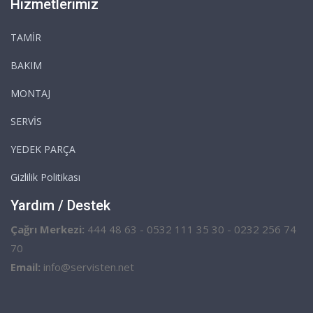
Hizmetlerimiz
TAMİR
BAKIM
MONTAJ
SERVİS
YEDEK PARÇA
Gizlilik Politikası
Yardım / Destek
Çağrı Merkezi:
444 48 63 - 0532 111 35 30 - 0232 256 74
70
Email:
info@servisten.net