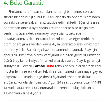
4. Beko Garanti;
Firmamız tarafından sunulan herhangi bir hizmet sonrası
sizlere bir servis fişi sunulur. O fişi cihazınızın onarım işleminden
sonraki bir sene saklamanız tavsiye edilmektedir. Eğer cihazınız
onarımdan önceki aynı sorunu tekrar ederse bize ulaşıp size
verilen fiş üzerindeki numarayı söylediğiniz takdirde
arkadaşlarımız gelip cihazınızı kontrol eder ve eğer problem
bizim onardığımız yerden kaynaklıysa ücretsiz olarak cihazınızın
onarımı yapılır. Bu süreç cihazın onarımından sonraki 6 ay için
geçerlidir. Biz firma olarak yaptığımız işe özen gösterdiğimizden
ötürü 6 ay kendi insiyatifimizi kullanarak size bu 6 aylık garantiyi
sunuyoruz. Torbalı
Torbalı
Beko
teknik servisi olarak siz değerli
müşterilerimize en kaliteli teknik servis hizmetini sunmaya gayret
ediyoruz. Bu sırada bütçe dostu fiyatlandırmada en dikkat
ettiğimiz konulardan birisidir. 7 gün 24 saat boyunca bize
444 48
63
yada
0532 111 3530
numaraları üzerinden ulaşabilirsiniz.
Telefonlarınızı bekliyoruz.