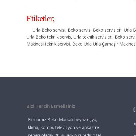
Etiketler;
Urla Beko servisi, Beko servis, Beko servisleri, Urla 
Urla Beko teknik servis, Urla teknik servisleri, Beko se
Makinesi teknik servisi, Beko Urla Urla Çamaşır Makinesi
Bizi Tercih Etmelisiniz
Firmamız Beko Markalı beyaz eşya,
B
klima, kombi, televizyon ve ankastre
servisi olarak 20 yılı aşkın süredir özel