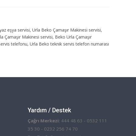
eyaz eşya servisi, Urla Beko Çamaşır Makinesi servisi,
Urla Çamaşır Makinesi servisi, Beko Urla Çamaşır
servis telefonu, Urla Beko teknik servis telefon numarası
Yardım / Destek
Çağrı Merkezi:
444 48 63 - 0532 111
35 30 - 0232 256 74 70