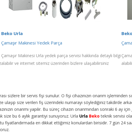
Beko Urla
Beko
Çamaşır Makinesi Yedek Parça
Çamaş
Çamaşır Makinesi Urla yedek parça servisi hakkında detaylı bilgi
Çamaş
z
alabilir ve internet sitemiz üzerinden bizlere ulaşabilirsiniz
alabil
ı sizlere bir servis fişi sunulur. O fişi cihazınızın onarım işleminden 
 ulaşıp size verilen fiş üzerindeki numarayı söylediğiniz takdirde arka
ınızın onarımı yapılır. Bu süreç cihazın onarımından sonraki 6 ay için g
ak size bu 6 aylık garantiyi sunuyoruz. Urla
Urla
Beko
teknik servisi ola
u fiyatlandırmada en dikkat ettiğimiz konulardan birisidir. 7 gün 24 s
yoruz.