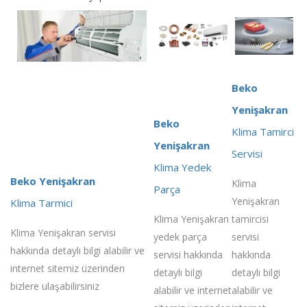
Beko
Yenişakran
Beko
Klima Tamirci
Yenişakran
Servisi
Klima Yedek
Beko Yenişakran
Klima
Parça
Yenişakran
Klima Tarmici
Klima Yenişakran
tamircisi
Klima Yenişakran servisi
yedek parça
servisi
hakkında detaylı bilgi alabilir ve
servisi hakkında
hakkında
internet sitemiz üzerinden
detaylı bilgi
detaylı bilgi
bizlere ulaşabilirsiniz
alabilir ve internet
alabilir ve