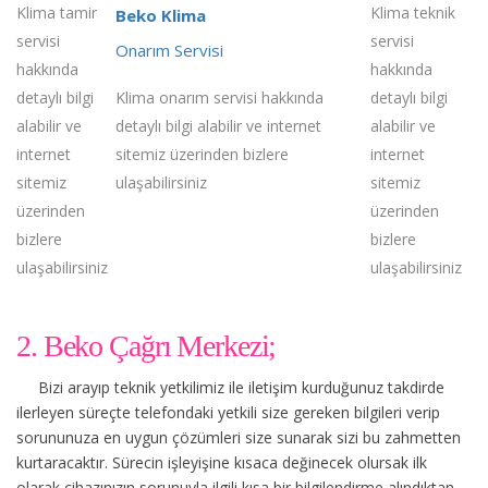
Klima tamir
Klima teknik
Beko Klima
servisi
servisi
Onarım Servisi
hakkında
hakkında
detaylı bilgi
Klima onarım servisi hakkında
detaylı bilgi
alabilir ve
detaylı bilgi alabilir ve internet
alabilir ve
internet
sitemiz üzerinden bizlere
internet
sitemiz
ulaşabilirsiniz
sitemiz
üzerinden
üzerinden
bizlere
bizlere
ulaşabilirsiniz
ulaşabilirsiniz
2. Beko Çağrı Merkezi;
Bizi arayıp teknik yetkilimiz ile iletişim kurduğunuz takdirde
ilerleyen süreçte telefondaki yetkili size gereken bilgileri verip
sorununuza en uygun çözümleri size sunarak sizi bu zahmetten
kurtaracaktır. Sürecin işleyişine kısaca değinecek olursak ilk
olarak cihazınızın sorunuyla ilgili kısa bir bilgilendirme alındıktan