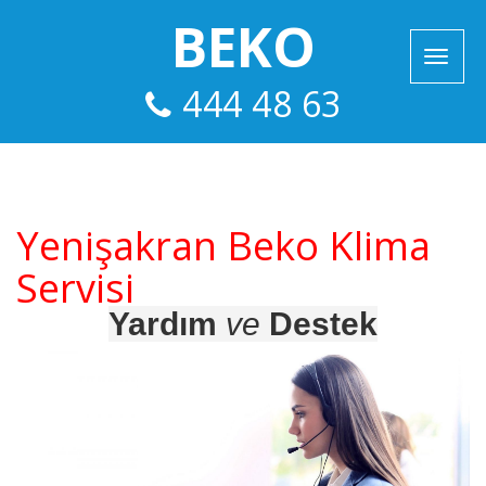
BEKO
444 48 63
Yenişakran Beko Klima
Servisi
Yardım
ve
Destek