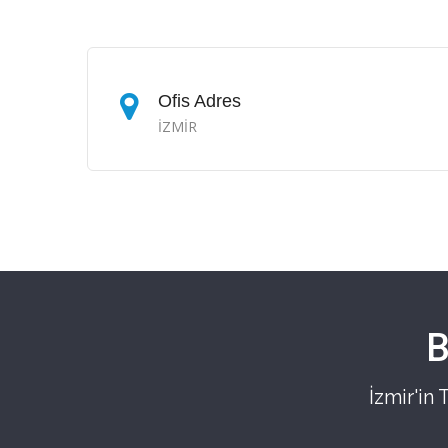
Ofis Adres
İZMİR
B
İzmir'in