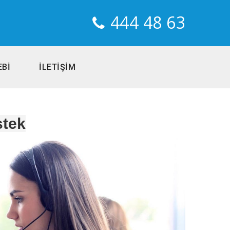
444 48 63
EBİ
İLETİŞİM
tek