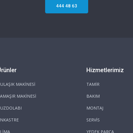
444 48 63
Ürünler
Hizmetlerimiz
ULAŞIK MAKİNESİ
TAMİR
AMAŞIR MAKİNESİ
BAKIM
BUZDOLABI
MONTAJ
NKASTRE
SERVİS
LİMA
YEDEK PARÇA