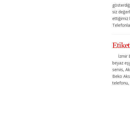
gösterdiğ
siz değer
ettiğimiz
Telefonlar
Etiket
İzmir 
beyaz eşy
servis, A
Beko Akso
telefonu,