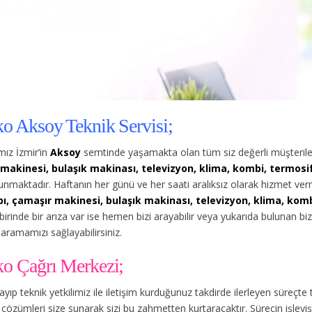
ko Aksoy Teknik Servisi;
ız İzmir’in
Aksoy
semtinde yaşamakta olan tüm siz değerli müşterile
makinesi, bulaşık makinası, televizyon, klima, kombi, termosifon
unmaktadır. Haftanın her günü ve her saati aralıksız olarak hizmet v
ı, çamaşır makinesi, bulaşık makinası, televizyon, klima, kombi
birinde bir arıza var ise hemen bizi arayabilir veya yukarıda bulunan b
 aramamızı sağlayabilirsiniz.
ko Çağrı Merkezi;
rayıp teknik yetkilimiz ile iletişim kurduğunuz takdirde ilerleyen süreçte
çözümleri size sunarak sizi bu zahmetten kurtaracaktır. Sürecin işleyişi