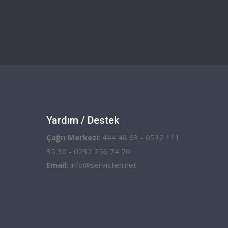
Yardım / Destek
Çağrı Merkezi:
444 48 63 - 0532 111
35 30 - 0232 256 74 70
Email:
info@servisten.net