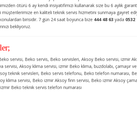
imizden ötürü 6 ay kendi insiyatifimizi kullanarak size bu 6 aylık garan
li müşterilerimize en kaliteli teknik servis hizmetini sunmaya gayret e
 konulardan birisidir. 7 gün 24 saat boyunca bize
444 48 63
yada
0532 
ınızı bekliyoruz.
ler;
Beko servisi, Beko servis, Beko servisleri, Aksoy Beko servisi, izmir A
a servisi, Aksoy klima servisi, izmir Beko klima, buzdolabı, çamaşır ve 
ksoy teknik servisleri, Beko servis telefonu, Beko telefon numarası, B
y klima servisi, Beko izmir Aksoy fırın servisi, Beko izmir Aksoy çamaş
 izmir Beko teknik servis telefon numarası