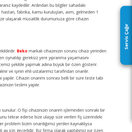
aranız kaydedilir. Ardından bu bilgiler sahadaki
ul, hastan, fabrika, kamu kuruluşları, avm, gelmeden 1
ize ulaşarak müsaitlik durumunuza göre cihazın
Servis Çağır
ekildedir.
Beko
markalı cihazınızın sorunu cihazı yerinden
den oynatılıp gereksiz yere yıpranma yaşamasını
 temiz şekilde yapmak adına büyük bir özen gösterir.
ır ve işinin ehli ustalarımız tarafından onarılır.
 yapılır. Cihazın onarımı sonrası belli bir süre teste tabi
ınızın teslimi yapılır.
 sunulur. O fişi cihazınızın onarım işleminden sonraki bir
u tekrar ederse bize ulaşıp size verilen fiş üzerindeki
eğer problem bizim onardığımız yerden kaynaklıysa
6 ay için geçerlidir. Biz firma olarak yaptığımız işe özen