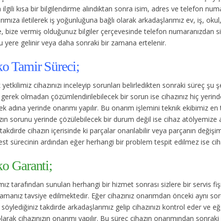
ilgili kısa bir bilgilendirme alındıktan sonra isim, adres ve telefon num
rımıza iletilerek iş yoğunluğuna bağlı olarak arkadaşlarımız ev, iş, ok
, bize vermiş olduğunuz bilgiler çerçevesinde telefon numaranızdan s
 yere gelinir veya daha sonraki bir zamana ertelenir.
ko Tamir Süreci;
 yetkilimiz cihazınızı inceleyip sorunları belirledikten sonraki süreç şu ş
gerek olmadan çözümlendirilebilecek bir sorun ise cihazınız hiç yerin
k adına yerinde onarımı yapılır. Bu onarım işlemini teknik ekibimiz en
ın sorunu yerinde çözülebilecek bir durum değil ise cihaz atölyemize alın
takdirde cihazın içerisinde ki parçalar onarılabilir veya parçanın değişimi
est sürecinin ardından eğer herhangi bir problem tespit edilmez ise cihaz
ko Garanti;
ız tarafından sunulan herhangi bir hizmet sonrası sizlere bir servis fişi
amanız tavsiye edilmektedir. Eğer cihazınız onarımdan önceki aynı sorun
söylediğiniz takdirde arkadaşlarımız gelip cihazınızı kontrol eder ve 
olarak cihazınızın onarımı yapılır. Bu süreç cihazın onarımından sonraki 