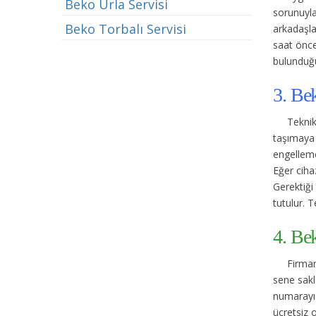
Beko Urla Servisi
sorunuyla 
Beko Torbalı Servisi
arkadaşla
saat önce
bulunduğu
3. Be
Teknik
taşımaya 
engelleme
Eğer cihaz
Gerektiği 
tutulur. T
4. Be
Firmam
sene sakl
numarayı 
ücretsiz 