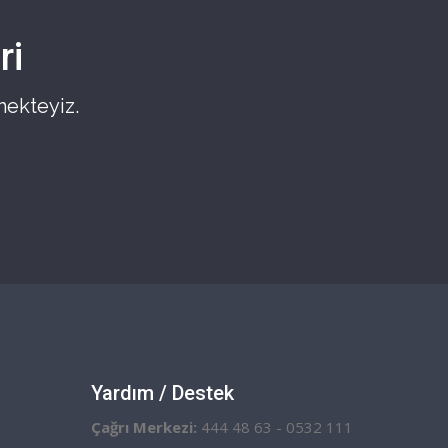
ri
mekteyiz.
Yardım / Destek
Çağrı Merkezi:
444 48 63 - 0532 111