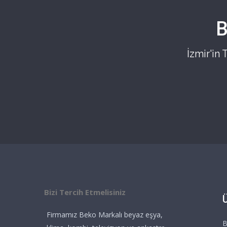
B
İzmir'in
Bizi Tercih Etmelisiniz
Firmamız Beko Markalı beyaz eşya,
B