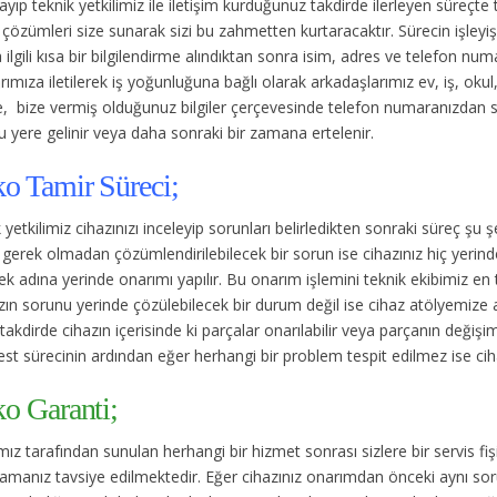
rayıp teknik yetkilimiz ile iletişim kurduğunuz takdirde ilerleyen süreçte
çözümleri size sunarak sizi bu zahmetten kurtaracaktır. Sürecin işleyişi
ilgili kısa bir bilgilendirme alındıktan sonra isim, adres ve telefon num
rımıza iletilerek iş yoğunluğuna bağlı olarak arkadaşlarımız ev, iş, ok
, bize vermiş olduğunuz bilgiler çerçevesinde telefon numaranızdan 
 yere gelinir veya daha sonraki bir zamana ertelenir.
ko Tamir Süreci;
 yetkilimiz cihazınızı inceleyip sorunları belirledikten sonraki süreç şu ş
gerek olmadan çözümlendirilebilecek bir sorun ise cihazınız hiç yerin
k adına yerinde onarımı yapılır. Bu onarım işlemini teknik ekibimiz en
ın sorunu yerinde çözülebilecek bir durum değil ise cihaz atölyemize alın
takdirde cihazın içerisinde ki parçalar onarılabilir veya parçanın değişimi
est sürecinin ardından eğer herhangi bir problem tespit edilmez ise cihaz
ko Garanti;
ız tarafından sunulan herhangi bir hizmet sonrası sizlere bir servis fişi
amanız tavsiye edilmektedir. Eğer cihazınız onarımdan önceki aynı sorun