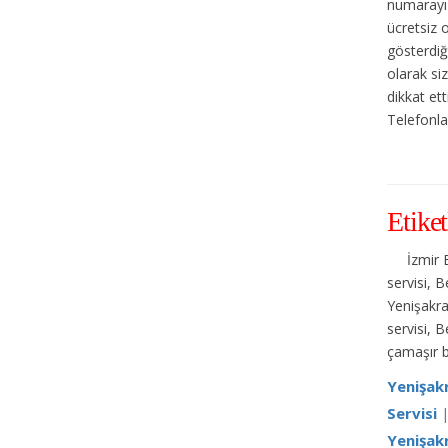
numarayı 
ücretsiz 
gösterdiğ
olarak si
dikkat et
Telefonlar
Etiket
İzmir 
servisi, 
Yenişakra
servisi, 
çamaşır b
Yenişak
Servisi
Yenişak