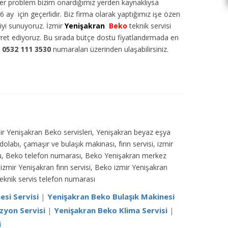
eğer problem bizim onardığımız yerden kaynaklıysa
6 ay için geçerlidir. Biz firma olarak yaptığımız işe özen
tiyi sunuyoruz. İzmir
Yenişakran
Beko
teknik servisi
ayret ediyoruz. Bu sırada bütçe dostu fiyatlandırmada en
a
0532 111 3530
numaraları üzerinden ulaşabilirsiniz.
mir Yenişakran Beko servisleri, Yenişakran beyaz eşya
olabı, çamaşır ve bulaşık makinası, fırın servisi, izmir
fonu, Beko telefon numarası, Beko Yenişakran merkez
izmir Yenişakran fırın servisi, Beko izmir Yenişakran
teknik servis telefon numarası
si Servisi
|
Yenişakran Beko Bulaşık Makinesi
zyon Servisi
|
Yenişakran Beko Klima Servisi
|
i