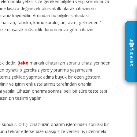
 telefondaki yetkili size gereken bilgileri verip sorununuza
ne kısaca değinecek olursak ilk olarak cihazınızın
aranız kaydedilir. Ardından bu bilgiler sahadaki
ul, hastan, fabrika, kamu kuruluşları, avm, gelmeden 1
size ulaşarak müsaitlik durumunuza göre cihazın
Servis Çağır
ekildedir.
Beko
markalı cihazınızın sorunu cihazı yerinden
den oynatılıp gereksiz yere yıpranma yaşamasını
 temiz şekilde yapmak adına büyük bir özen gösterir.
ır ve işinin ehli ustalarımız tarafından onarılır.
 yapılır. Cihazın onarımı sonrası belli bir süre teste tabi
ınızın teslimi yapılır.
 sunulur. O fişi cihazınızın onarım işleminden sonraki bir
u tekrar ederse bize ulaşıp size verilen fiş üzerindeki