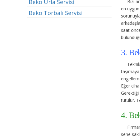
Beko Urla Servisi
Bizi a
en uygun 
Beko Torbalı Servisi
sorunuyla 
arkadaşla
saat önce
bulunduğu
3. Be
Teknik
taşımaya 
engelleme
Eğer cihaz
Gerektiği 
tutulur. T
4. Be
Firmam
sene sakl