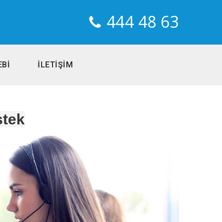
444 48 63
EBİ
İLETİŞİM
tek