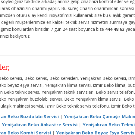
söylediğiniz takdirde arkadaşlarımız gelip cihazınızı kontrol eder ve 
olarak cihazınızın onarımı yapılır. Bu süreç cihazın onarımından sonraki 
imizden ötürü 6 ay kendi insiyatifimizi kullanarak size bu 6 aylık garan
z değerli müşterilerimize en kaliteli teknik servis hizmetini sunmaya g
tiğimiz konulardan birisidir. 7 gün 24 saat boyunca bize
444 48 63
yad
ınızı bekliyoruz.
ler;
Beko servisi, Beko servis, Beko servisleri, Yenişakran Beko servisi, iz
Beko beyaz eşya servisi, Yenişakran klima servisi, izmir Beko klima, buzd
n Beko teknik servis, Yenişakran teknik servisleri, Beko servis tele
Beko Yenişakran buzdolabı servisi, Beko Yenişakran klima servisi, Beko 
ulaşık makinesi servisi, izmir Beko teknik servis telefonu, izmir Beko 
ran Beko Buzdolabı Servisi
|
Yenişakran Beko Çamaşır Makine
|
Yenişakran Beko Ankastre Servisi
|
Yenişakran Beko Televi
ran Beko Kombi Servisi
|
Yenişakran Beko Beyaz Eşya Servis